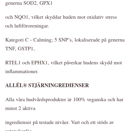
generna SOD2, GPX1
och NQO1, vilket skyddar huden mot oxidativ stress
och luftföroreningar.
Kategori C - Calming; 5 SNP’s, lokaliserade på generna
TNF, GSTP1,
RTEL1 och EPHX1, vilket påverkar hudens skydd mot
inflammationer.
ALLÉL® STJÄRNINGREDIENSER
Alla våra hudvårdsprodukter är 100% veganska och har
minst 2 aktiva
ingredienser på testade nivåer. Vart och ett stöds av
vetenskaplig