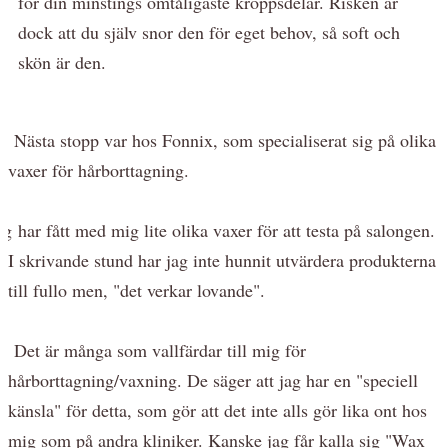
för din minstings ömtåligaste kroppsdelar. Risken är
dock att du själv snor den för eget behov, så soft och
skön är den.
Nästa stopp var hos Fonnix, som specialiserat sig på olika
vaxer för hårborttagning.
ag har fått med mig lite olika vaxer för att testa på salongen.
I skrivande stund har jag inte hunnit utvärdera produkterna
till fullo men, "det verkar lovande".
Det är många som vallfärdar till mig för
hårborttagning/vaxning. De säger att jag har en "speciell
känsla" för detta, som gör att det inte alls gör lika ont hos
mig som på andra kliniker. Kanske jag får kalla sig "Wax