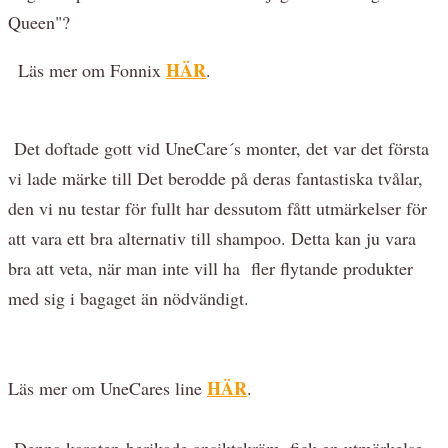
Queen"?
HÄR
Läs mer om Fonnix
.
Det doftade gott vid UneCare´s monter, det var det första
vi lade märke till Det berodde på deras fantastiska tvålar,
den vi nu testar för fullt har dessutom fått utmärkelser för
att vara ett bra alternativ till shampoo. Detta kan ju vara
bra att veta, när man inte vill ha fler flytande produkter
med sig i bagaget än nödvändigt.
HÄR
Läs mer om UneCares line
.
Denna karoten-berikade ansiktskräm, fick en utmärkelse