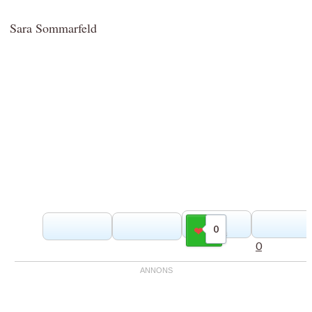
Sara Sommarfeld
0
Gilla
0