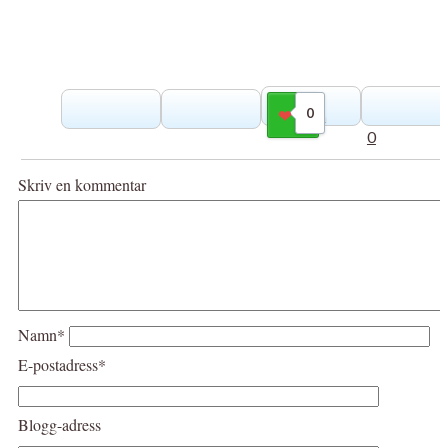
0
Gilla
0
Skriv en kommentar
Namn*
E-postadress*
Blogg-adress