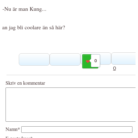
-Nu är man Kung...
Kan jag bli coolare än så här?
0
Gilla
0
Skriv en kommentar
Namn*