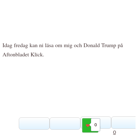
Idag fredag kan ni läsa om mig och Donald Trump på
Aftonbladet Klick.
0
Gilla
0