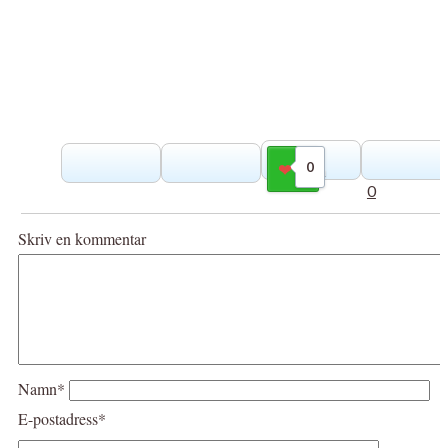
0
Gilla
0
Skriv en kommentar
Namn*
E-postadress*