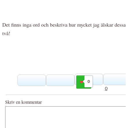
Det finns inga ord och beskriva hur mycket jag älskar dessa
två!
0
Gilla
0
Skriv en kommentar